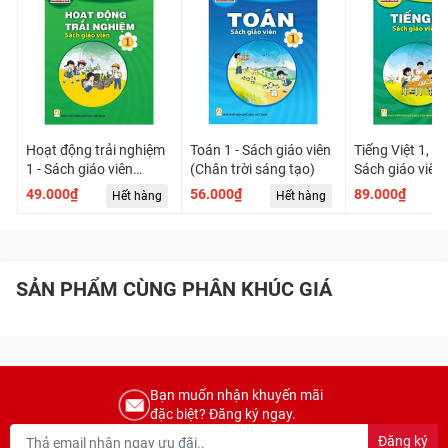
Hoạt động trải nghiệm
Toán 1 - Sách giáo viên
Tiếng Việt 1, tậ
1 - Sách giáo viên
(Chân trời sáng tạo)
Sách giáo viên
(Chân trời sáng tạo)
trời sáng tạo)
49.000₫
56.000₫
89.000₫
Hết hàng
Hết hàng
H
SẢN PHẨM CÙNG PHÂN KHÚC GIÁ
Bạn muốn nhận khuyến mãi
đặc biệt? Đăng ký ngay.
Đăng ký