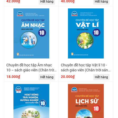
42.000₫
40.000₫
Hết hàng
Hết hàng
Chuyên đề học tập Âm nhạc
Chuyên đề học tập Vật lí 10 -
10 – sách giáo viên (Chân trời
sách giáo viên (Chân trời sáng
sáng tạo)
tạo)
18.000₫
20.000₫
Hết hàng
Hết hàng