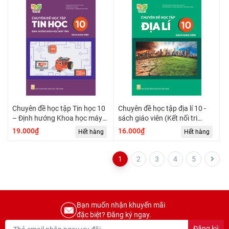
Chuyên đề học tập Tin học 10
Chuyên đề học tập địa lí 10 -
– Định hướng Khoa học máy
sách giáo viên (Kết nối tri
tính – sách giáo viên (Kết nối
thức)
19.000₫
16.000₫
Hết hàng
Hết hàng
tri thức)
1
2
3
4
5
Bạn muốn nhận khuyến mãi
đặc biệt? Đăng ký ngay.
Đăng ký