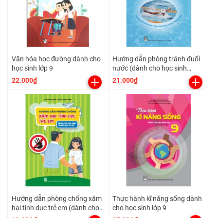
Văn hóa học đường dành cho
Hướng dẫn phòng tránh đuối
học sinh lớp 9
nước (dành cho học sinh
Trung học)
22.000₫
21.000₫
Hướng dẫn phòng chống xâm
Thực hành kĩ năng sống dành
hại tình dục trẻ em (dành cho
cho học sinh lớp 9
học sinh THCS)