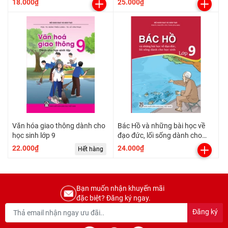
18.000₫
25.000₫
Văn hóa giao thông dành cho
Bác Hồ và những bài học về
học sinh lớp 9
đạo đức, lối sống dành cho
học sinh - Lớp 9
22.000₫
24.000₫
Hết hàng
Bạn muốn nhận khuyến mãi
đặc biệt? Đăng ký ngay.
Đăng ký