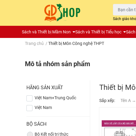
Sách giáo kh
Sách và Thiết bị Mầm Non
Sách và Thiết bị Tiểu học
Sách 
Trang chủ
/
Thiết bị Môn Công nghệ THPT
Mô tả nhóm sản phẩm
Thiết bị M
HÃNG SẢN XUẤT
Việt Nam+Trung Quốc
Sắp xếp:
Tên A →
Việt Nam
BỘ SÁCH
Bộ Kết nối tri thức