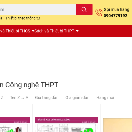
Gọi mua hàng
0904779192
oa
Thiết bị theo thông tư
và Thiết bị THCS
Sách và Thiết bị THPT
ôn Công nghệ THPT
 Z
Tên Z → A
Giá tăng dần
Giá giảm dần
Hàng mới