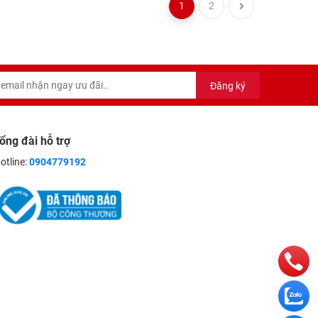
1
2
Đăng ký
ổng đài hỗ trợ
otline:
0904779192