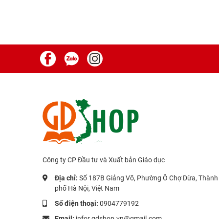
Công ty CP Đầu tư và Xuất bản Giáo dục
Địa chỉ:
Số 187B Giảng Võ, Phường Ô Chợ Dừa, Thành
phố Hà Nội, Việt Nam
Số điện thoại:
0904779192
Email:
infor.gdshop.vn@gmail.com