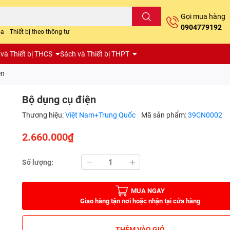
Gọi mua hàng
0904779192
oa
Thiết bị theo thông tư
và Thiết bị THCS
Sách và Thiết bị THPT
ện
Bộ dụng cụ điện
Thương hiệu:
Việt Nam+Trung Quốc
Mã sản phẩm:
39CN0002
2.660.000₫
Số lượng:
MUA NGAY
Giao hàng tận nơi hoặc nhận tại cửa hàng
THÊM VÀO GIỎ