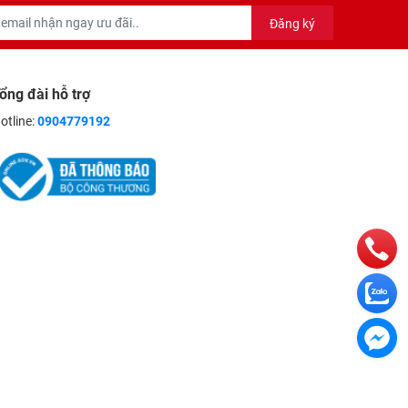
Đăng ký
ổng đài hỗ trợ
otline:
0904779192