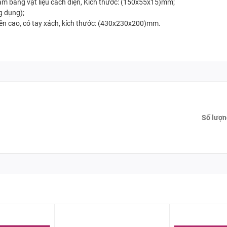
làm bằng vật liệu cách điện, Kích thước: (150x55x15)mm;
g dụng);
ền cao, có tay xách, kích thước: (430x230x200)mm.
Số lượn