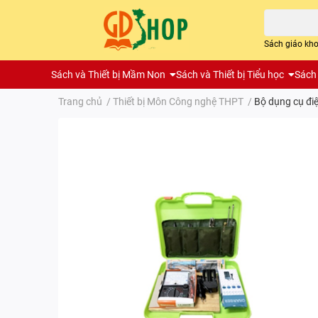
Sách giáo kh
Sách và Thiết bị Mầm Non
Sách và Thiết bị Tiểu học
Sách 
Trang chủ
/
Thiết bị Môn Công nghệ THPT
/
Bộ dụng cụ đi