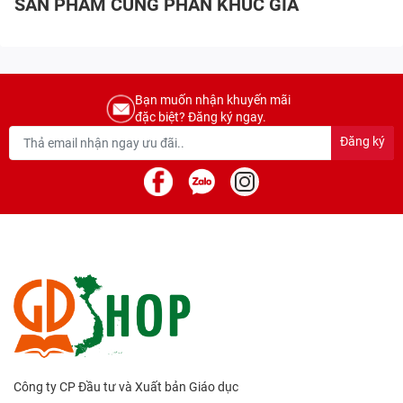
SẢN PHẨM CÙNG PHÂN KHÚC GIÁ
Bạn muốn nhận khuyến mãi
đặc biệt? Đăng ký ngay.
Đăng ký
Công ty CP Đầu tư và Xuất bản Giáo dục