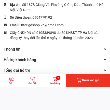
Địa chỉ:
Số 187B Giảng Võ, Phường Ô Chợ Dừa, Thành phố Hà
Nội, Việt Nam
Số điện thoại:
0904779192
Email:
infor.gdshop.vn@gmail.com
Giấy CNĐKDN số 0105389898 do Sở KH&ĐT TP Hà Nội cấp
đăng ký thay đổi lần thứ 6 ngày 11 tháng 09 năm 2023
Thông tin
Hỗ trợ khách hàng
Tổng đài hỗ trợ
Hotline:
0904779192
0
Thêm vào giỏ
Zalo
Gọi điện
Giỏ hàng
© Bản quyền thuộc về Công ty CP Đầu tư và Xuất bản Giáo dục |