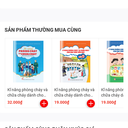
SẢN PHẨM THƯỜNG MUA CÙNG
Kĩ năng phòng cháy và
Kĩ năng phòng cháy và
Kĩ năng phòng 
chữa cháy dành cho
chữa cháy dành cho
chữa cháy dàn
học sinh Trung học
học sinh Tiểu học - Lớp
học sinh Tiểu h
32.000₫
19.000₫
19.000₫
5
4