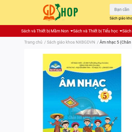
Sách giáo kh
Sách và Thiết bị Mầm Non
Sách và Thiết bị Tiểu học
Sách 
Trang chủ
/
Sách giáo khoa NXBGDVN
/
Âm nhạc 5 (Chân 