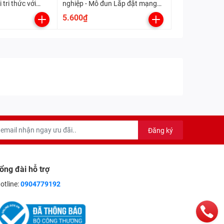
 tri thức với
nghiệp - Mô đun Lắp đặt mạng
điện trong nhà (Kết nối tri thức
5.600₫
với cuộc sống)
Đăng ký
ổng đài hỗ trợ
otline:
0904779192