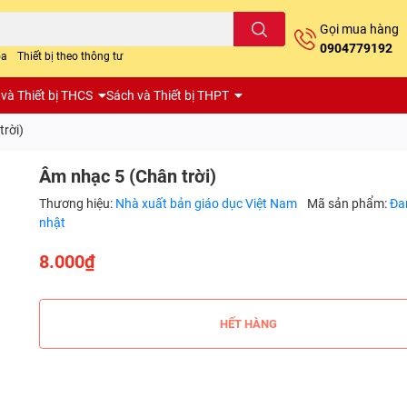
Gọi mua hàng
0904779192
oa
Thiết bị theo thông tư
và Thiết bị THCS
Sách và Thiết bị THPT
trời)
Âm nhạc 5 (Chân trời)
Thương hiệu:
Nhà xuất bản giáo dục Việt Nam
Mã sản phẩm:
Đa
nhật
8.000₫
HẾT HÀNG