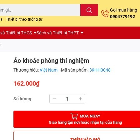
Gọi mua hàng
0904779192
oa
Thiết bị theo thông tư
và Thiết bị THCS
Sách và Thiết bị THPT
m
Áo khoác phòng thí nghiệm
Thương hiệu:
Việt Nam
Mã sản phẩm:
39HH0048
162.000₫
Số lượng:
MUA NGAY
Giao hàng tận nơi hoặc nhận tại cửa hàng
THÊM VÀO GIỎ