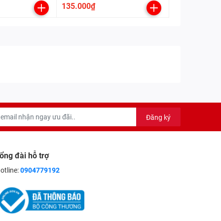
135.000₫
Đăng ký
ổng đài hỗ trợ
otline:
0904779192