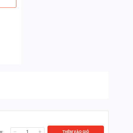
g:
THÊM VÀO GIỎ