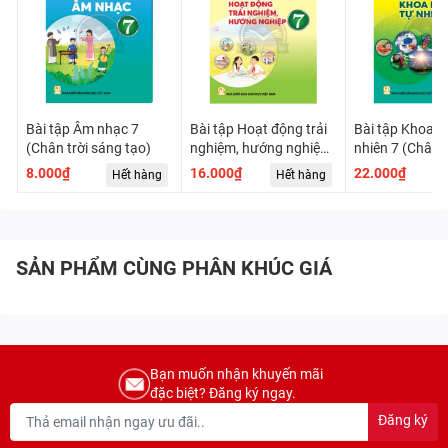
Bài tập Âm nhạc 7
Bài tập Hoạt động trải
Bài tập Khoa h
(Chân trời sáng tạo)
nghiệm, hướng nghiệp
nhiên 7 (Chân t
7 (Chân trời sáng tạo)
tạo)
8.000₫
16.000₫
22.000₫
Hết hàng
Hết hàng
H
(Bản 2)
SẢN PHẨM CÙNG PHÂN KHÚC GIÁ
Bạn muốn nhận khuyến mãi
đặc biệt? Đăng ký ngay.
Đăng ký