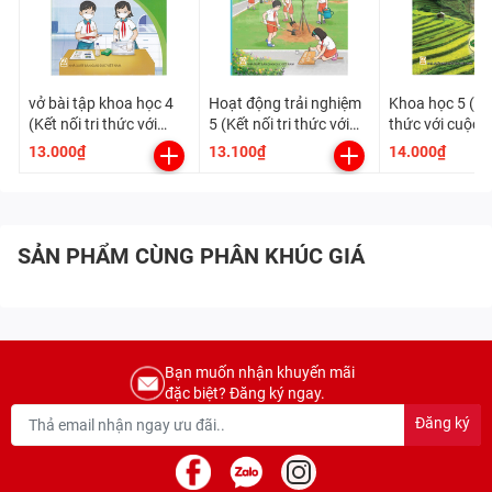
vở bài tập khoa học 4
Hoạt động trải nghiệm
Khoa học 5 (Kết
(Kết nối tri thức với
5 (Kết nối tri thức với
thức với cuộc 
cuộc sống)
cuộc sống)
13.000₫
13.100₫
14.000₫
SẢN PHẨM CÙNG PHÂN KHÚC GIÁ
Bạn muốn nhận khuyến mãi
đặc biệt? Đăng ký ngay.
Đăng ký