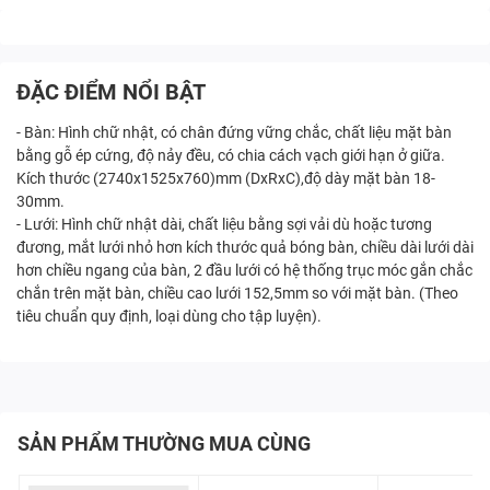
ĐẶC ĐIỂM NỔI BẬT
- Bàn: Hình chữ nhật, có chân đứng vững chắc, chất liệu mặt bàn
bằng gỗ ép cứng, độ nảy đều, có chia cách vạch giới hạn ở giữa.
Kích thước (2740x1525x760)mm (DxRxC),độ dày mặt bàn 18-
30mm.
- Lưới: Hình chữ nhật dài, chất liệu bằng sợi vải dù hoặc tương
đương, mắt lưới nhỏ hơn kích thước quả bóng bàn, chiều dài lưới dài
hơn chiều ngang của bàn, 2 đầu lưới có hệ thống trục móc gắn chắc
chắn trên mặt bàn, chiều cao lưới 152,5mm so với mặt bàn. (Theo
tiêu chuẩn quy định, loại dùng cho tập luyện).
SẢN PHẨM THƯỜNG MUA CÙNG