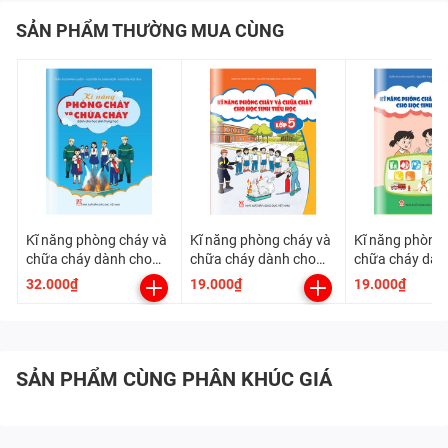
SẢN PHẨM THƯỜNG MUA CÙNG
Kĩ năng phòng cháy và
Kĩ năng phòng cháy và
Kĩ năng phòng 
chữa cháy dành cho
chữa cháy dành cho
chữa cháy dàn
học sinh Trung học
học sinh Tiểu học - Lớp
học sinh Tiểu h
32.000₫
19.000₫
19.000₫
5
4
SẢN PHẨM CÙNG PHÂN KHÚC GIÁ