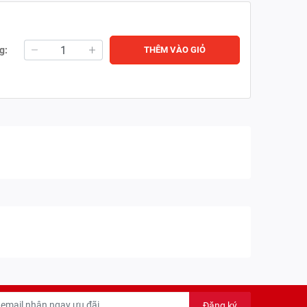
g:
THÊM VÀO GIỎ
Đăng ký