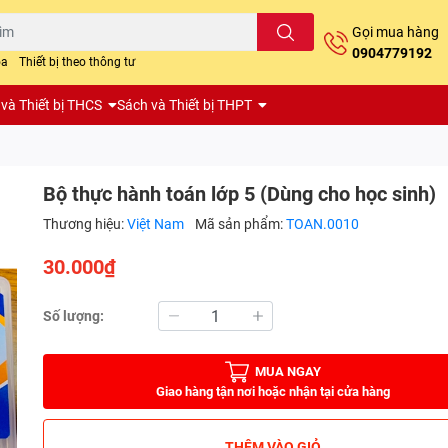
Gọi mua hàng
0904779192
oa
Thiết bị theo thông tư
và Thiết bị THCS
Sách và Thiết bị THPT
Bộ thực hành toán lớp 5 (Dùng cho học sinh)
Thương hiệu:
Việt Nam
Mã sản phẩm:
TOAN.0010
30.000₫
Số lượng:
MUA NGAY
Giao hàng tận nơi hoặc nhận tại cửa hàng
THÊM VÀO GIỎ