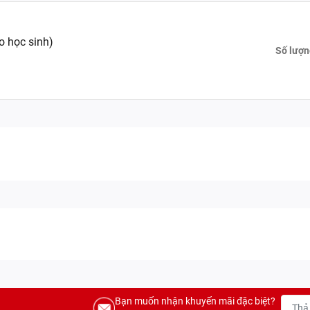
o học sinh)
Số lượn
Bạn muốn nhận khuyến mãi đặc biệt?