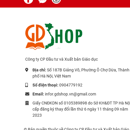
Công ty CP Đầu tư và Xuất bản Giáo dục
Địa chỉ:
Số 187B Giảng Võ, Phường Ô Chợ Dừa, Thành
phố Hà Nội, Việt Nam
Số điện thoại:
0904779192
Email:
infor.gdshop.vn@gmail.com
Giấy CNĐKDN số 0105389898 do Sở KH&ĐT TP Hà Nộ
cấp đăng ký thay đổi lần thứ 6 ngày 11 tháng 09 năm
2023
© Bản quyền thuộc về Công ty CP Đầu tư và Xuất bản Giáo 