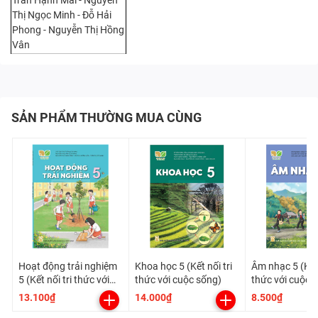
Trần Hạnh Mai - Nguyễn
Thị Ngọc Minh - Đỗ Hải
Phong - Nguyễn Thị Hồng
Vân
SẢN PHẨM THƯỜNG MUA CÙNG
Hoạt động trải nghiệm
Khoa học 5 (Kết nối tri
Âm nhạc 5 (Kết 
5 (Kết nối tri thức với
thức với cuộc sống)
thức với cuộc 
cuộc sống)
13.100₫
14.000₫
8.500₫