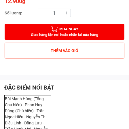
12.900₫
Số lượng:
MUA NGAY
Giao hàng tận nơi hoặc nhận tại cửa hàng
THÊM VÀO GIỎ
ĐẶC ĐIỂM NỔI BẬT
Bùi Mạnh Hùng (Tổng
Chủ biên) - Phan Huy
Dũng (Chủ biên) - Trần
Ngọc Hiếu - Nguyễn Thị
Diệu Linh - Đặng Lưu -