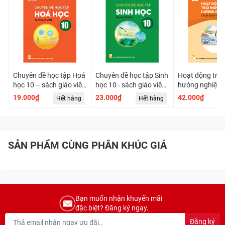
Chuyên đề học tập Hoá
Chuyên đề học tập Sinh
Hoạt động trải
học 10 – sách giáo viên
học 10 - sách giáo viên
hướng nghiệp 
(Chân trời sáng tạo)
(Chân trời sáng tạo)
sách giáo viên
19.000₫
23.000₫
42.000₫
Hết hàng
Hết hàng
H
trời sáng tạo) 
SẢN PHẨM CÙNG PHÂN KHÚC GIÁ
Bạn muốn nhận khuyến mãi
đặc biệt? Đăng ký ngay.
Đăng ký