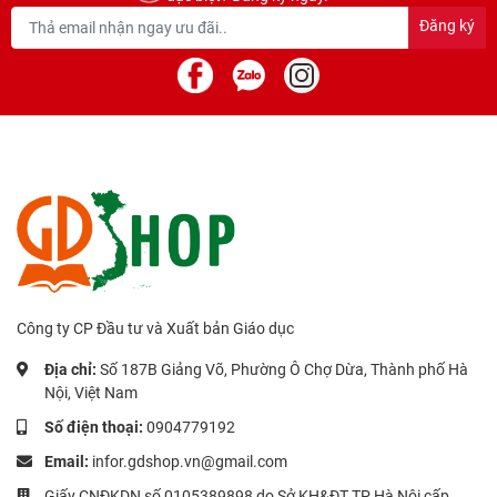
Đăng ký
Công ty CP Đầu tư và Xuất bản Giáo dục
Địa chỉ:
Số 187B Giảng Võ, Phường Ô Chợ Dừa, Thành phố Hà
Nội, Việt Nam
Số điện thoại:
0904779192
Email:
infor.gdshop.vn@gmail.com
Giấy CNĐKDN số 0105389898 do Sở KH&ĐT TP Hà Nội cấp