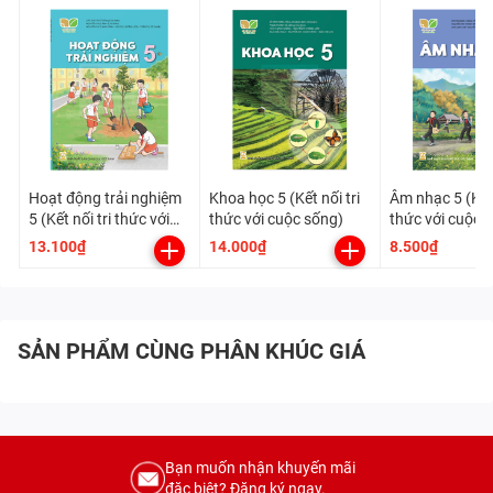
Hoạt động trải nghiệm
Khoa học 5 (Kết nối tri
Âm nhạc 5 (Kết 
5 (Kết nối tri thức với
thức với cuộc sống)
thức với cuộc 
cuộc sống)
13.100₫
14.000₫
8.500₫
SẢN PHẨM CÙNG PHÂN KHÚC GIÁ
Bạn muốn nhận khuyến mãi
đặc biệt? Đăng ký ngay.