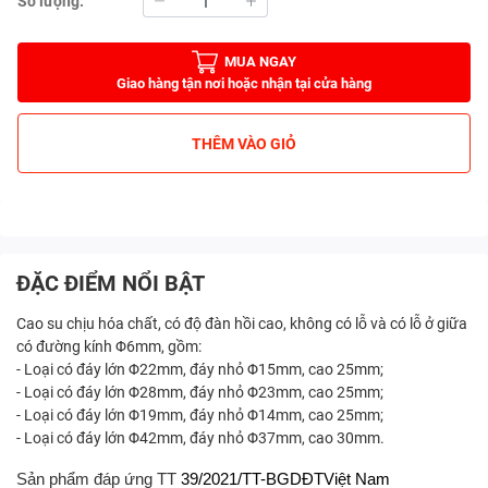
Số lượng:
MUA NGAY
Giao hàng tận nơi hoặc nhận tại cửa hàng
THÊM VÀO GIỎ
ĐẶC ĐIỂM NỔI BẬT
Cao su chịu hóa chất, có độ đàn hồi cao, không có lỗ và có lỗ ở giữa
có đường kính Φ6mm, gồm:
- Loại có đáy lớn Φ22mm, đáy nhỏ Φ15mm, cao 25mm;
- Loại có đáy lớn Φ28mm, đáy nhỏ Φ23mm, cao 25mm;
- Loại có đáy lớn Φ19mm, đáy nhỏ Φ14mm, cao 25mm;
- Loại có đáy lớn Φ42mm, đáy nhỏ Φ37mm, cao 30mm.
Sản phẩm đáp ứng
TT
39/2021
/
TT-BGDĐTViệt Nam