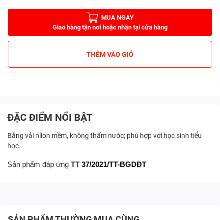
MUA NGAY
Giao hàng tận nơi hoặc nhận tại cửa hàng
THÊM VÀO GIỎ
ĐẶC ĐIỂM NỔI BẬT
Bằng vải nilon mềm, không thấm nước; phù hợp với học sinh tiểu
học.
Sản phẩm đáp ứng
TT
37/2021
/
TT-BGDĐT
SẢN PHẨM THƯỜNG MUA CÙNG