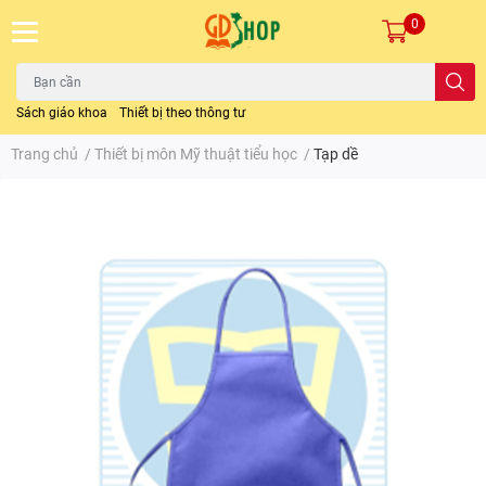
0
Sách giáo khoa
Thiết bị theo thông tư
Trang chủ
/
Thiết bị môn Mỹ thuật tiểu học
/
Tạp dề