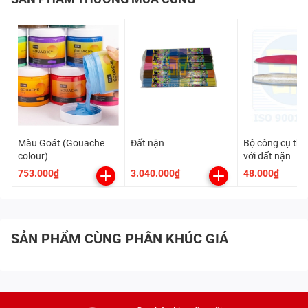
Màu Goát (Gouache
Đất nặn
Bộ công cụ th
colour)
với đất nặn
753.000₫
3.040.000₫
48.000₫
SẢN PHẨM CÙNG PHÂN KHÚC GIÁ