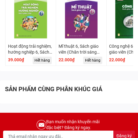
Hoạt động trải nghiệm,
Mĩ thuật 6, Sách giáo
Công nghệ 6 - 
hướng nghiệp 6, Sách
viên (Chân trời sáng
giáo viên (Chân
giáo viên (Chân trời
tạo)
sáng tạo)
39.000₫
22.000₫
22.000₫
Hết hàng
Hết hàng
H
sáng tạo)
SẢN PHẨM CÙNG PHÂN KHÚC GIÁ
Bạn muốn nhận khuyến mãi
đặc biệt? Đăng ký ngay.
Đăng ký