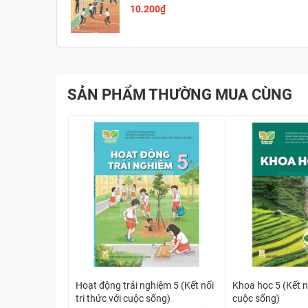
với cuộc sống)
10.200₫
SẢN PHẨM THƯỜNG MUA CÙNG
Hoạt động trải nghiệm 5 (Kết nối
Khoa học 5 (Kết nố
tri thức với cuộc sống)
cuộc sống)