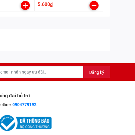
điện trong nhà (Kết nối tri thức
5.600₫
với cuộc sống)
Đăng ký
ổng đài hỗ trợ
otline:
0904779192