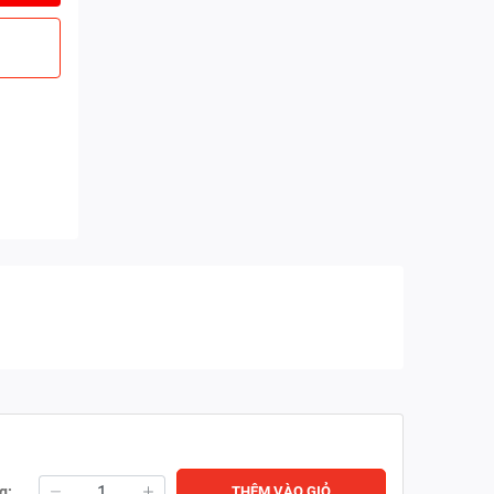
g:
THÊM VÀO GIỎ