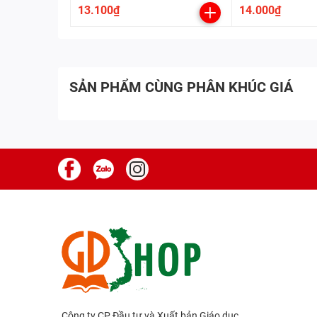
13.100₫
14.000₫
SẢN PHẨM CÙNG PHÂN KHÚC GIÁ
Công ty CP Đầu tư và Xuất bản Giáo dục