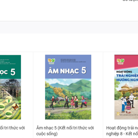
i tri thức với
Âm nhạc 5 (Kết nối tri thức với
Hoạt động trải 
cuộc sống)
nghiệp 8 - Kết nối