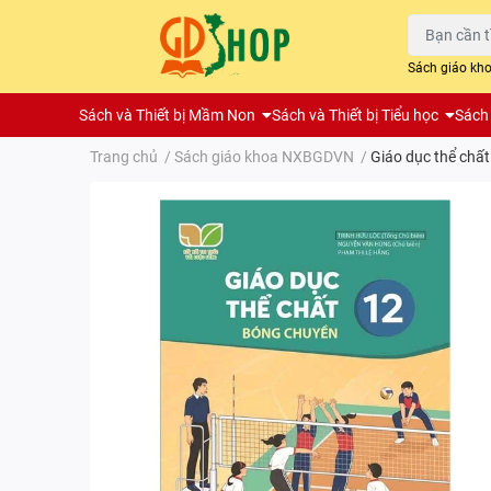
Sách giáo kh
Sách và Thiết bị Mầm Non
Sách và Thiết bị Tiểu học
Sách 
Trang chủ
/
Sách giáo khoa NXBGDVN
/
Giáo dục thể chất