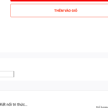
THÊM VÀO GIỎ
ết nối tri thức
Số lượn