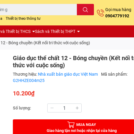
Gọi mua hàng
0904779192
oa
Thiết bị theo thông tư
và Thiết bị THCS
Sách và Thiết bị THPT
 12 - Bóng chuyền (Kết nối tri thức với cuộc sống)
Giáo dục thể chất 12 - Bóng chuyền (Kết nối t
thức với cuộc sống)
Thương hiệu:
Nhà xuất bản giáo dục Việt Nam
Mã sản phẩm:
G2HHZE004m25
10.200₫
Số lượng:
MUA NGAY
Giao hàng tận nơi hoặc nhận tại cửa hàng