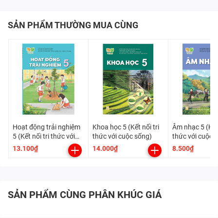
SẢN PHẨM THƯỜNG MUA CÙNG
Hoạt động trải nghiệm
Khoa học 5 (Kết nối tri
Âm nhạc 5 (Kết 
5 (Kết nối tri thức với
thức với cuộc sống)
thức với cuộc 
cuộc sống)
13.100₫
14.000₫
8.500₫
SẢN PHẨM CÙNG PHÂN KHÚC GIÁ