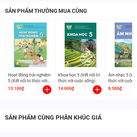
SẢN PHẨM THƯỜNG MUA CÙNG
Hoạt động trải nghiệm
Khoa học 5 (Kết nối tri
Âm nhạc 5 (Kết 
5 (Kết nối tri thức với
thức với cuộc sống)
thức với cuộc 
cuộc sống)
13.100₫
14.000₫
8.500₫
SẢN PHẨM CÙNG PHÂN KHÚC GIÁ