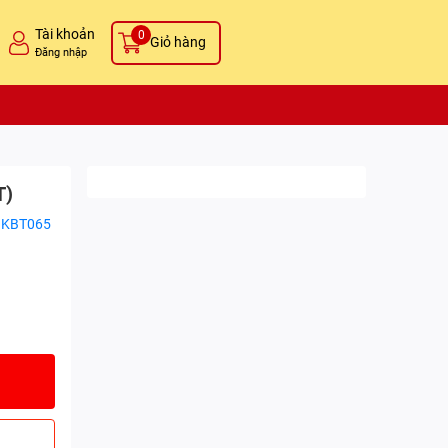
Tài khoản
0
Giỏ hàng
Đăng nhập
T)
GKBT065