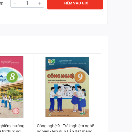
g:
THÊM VÀO GIỎ
nghiệm, hướng
Công nghệ 9 - Trải nghiệm nghề
 tri thức với
nghiệp - Mô đun Lắp đặt mạng