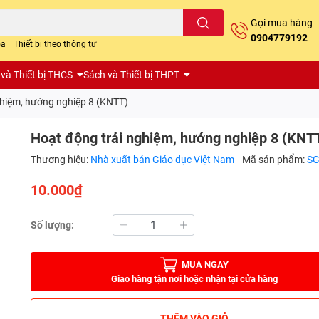
Gọi mua hàng
0904779192
oa
Thiết bị theo thông tư
và Thiết bị THCS
Sách và Thiết bị THPT
ghiệm, hướng nghiệp 8 (KNTT)
Hoạt động trải nghiệm, hướng nghiệp 8 (KNT
Thương hiệu:
Nhà xuất bản Giáo dục Việt Nam
Mã sản phẩm:
S
10.000₫
Số lượng:
MUA NGAY
Giao hàng tận nơi hoặc nhận tại cửa hàng
THÊM VÀO GIỎ