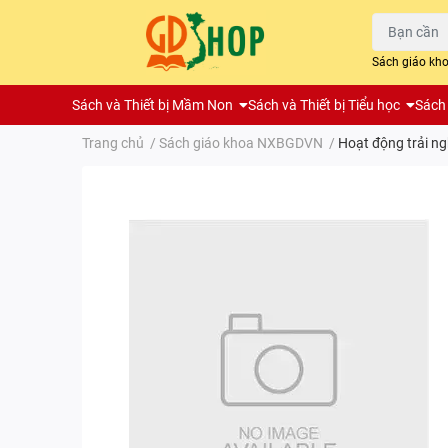
Sách giáo kh
Sách và Thiết bị Mầm Non
Sách và Thiết bị Tiểu học
Sách 
Trang chủ
/
Sách giáo khoa NXBGDVN
/
Hoạt động trải n