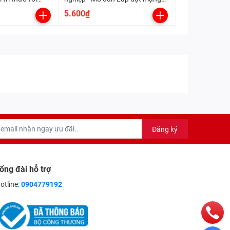
điện trong nhà (Kết nối tri thức
5.600₫
với cuộc sống)
Đăng ký
ổng đài hỗ trợ
otline:
0904779192