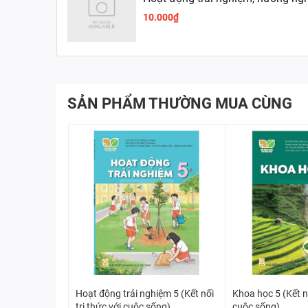
10.000₫
SẢN PHẨM THƯỜNG MUA CÙNG
Hoạt động trải nghiệm 5 (Kết nối
Khoa học 5 (Kết nố
tri thức với cuộc sống)
cuộc sống)