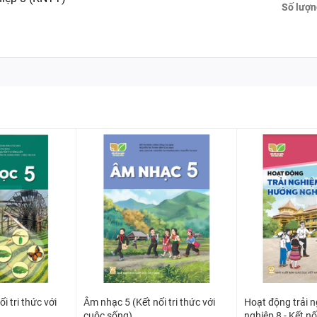
Số lượn
i tri thức với
Âm nhạc 5 (Kết nối tri thức với
Hoạt động trải 
cuộc sống)
nghiệp 8 - Kết nối