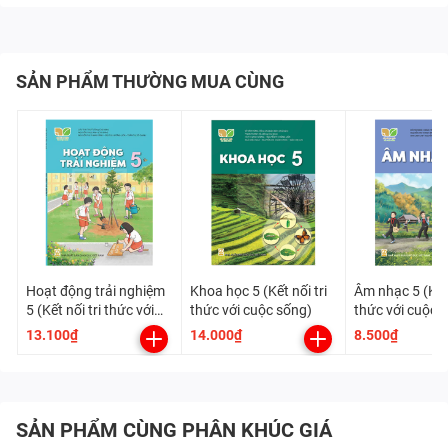
SẢN PHẨM THƯỜNG MUA CÙNG
Hoạt động trải nghiệm
Khoa học 5 (Kết nối tri
Âm nhạc 5 (Kết 
5 (Kết nối tri thức với
thức với cuộc sống)
thức với cuộc 
cuộc sống)
13.100₫
14.000₫
8.500₫
SẢN PHẨM CÙNG PHÂN KHÚC GIÁ