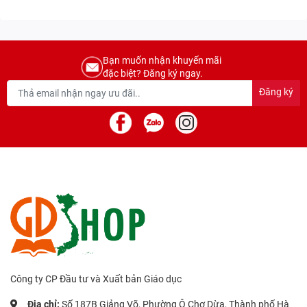
Bạn muốn nhận khuyến mãi
đặc biệt? Đăng ký ngay.
Đăng ký
Công ty CP Đầu tư và Xuất bản Giáo dục
Địa chỉ:
Số 187B Giảng Võ, Phường Ô Chợ Dừa, Thành phố Hà