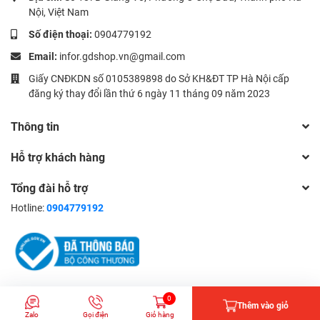
Nội, Việt Nam
Số điện thoại:
0904779192
Email:
infor.gdshop.vn@gmail.com
Giấy CNĐKDN số 0105389898 do Sở KH&ĐT TP Hà Nội cấp
đăng ký thay đổi lần thứ 6 ngày 11 tháng 09 năm 2023
Thông tin
Hỗ trợ khách hàng
Tổng đài hỗ trợ
Hotline:
0904779192
© Bản quyền thuộc về Công ty CP Đầu tư và Xuất bản Giáo dục |
0
Thêm vào giỏ
Cung cấp bởi
Sapo
Zalo
Gọi điện
Giỏ hàng