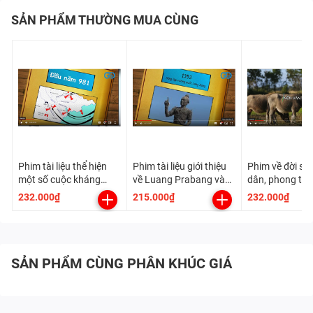
SẢN PHẨM THƯỜNG MUA CÙNG
Phim tài liệu thể hiện
Phim tài liệu giới thiệu
Phim về đời số
một số cuộc kháng
về Luang Prabang và
dân, phong tục
chiến chống ngoại xâm
về vương quốc Lan
hóa của các v
232.000₫
215.000₫
232.000₫
trong lịch sử Việt Nam
Xang
quốc cổ đại C
trong thời gian từ thế
Phù Nam
kỷ X đến giữa thế kỷ
XVI
SẢN PHẨM CÙNG PHÂN KHÚC GIÁ