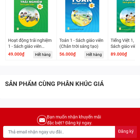
Hoạt động trải nghiệm
Toán 1 - Sách giáo viên
Tiếng Việt 1, tậ
1 - Sách giáo viên
(Chân trời sáng tạo)
Sách giáo viên
(Chân trời sáng tạo)
trời sáng tạo)
49.000₫
56.000₫
89.000₫
Hết hàng
Hết hàng
H
SẢN PHẨM CÙNG PHÂN KHÚC GIÁ
Bạn muốn nhận khuyến mãi
đặc biệt? Đăng ký ngay.
Đăng ký