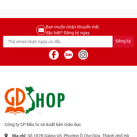
Bạn muốn nhận khuyến mãi
đặc biệt? Đăng ký ngay.
Đăng ký
Công ty CP Đầu tư và Xuất bản Giáo dục
Địa chỉ:
Số 187B Giảng Võ, Phường Ô Chợ Dừa, Thành phố Hà