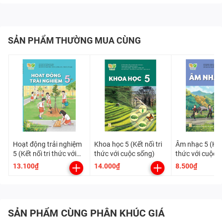
SẢN PHẨM THƯỜNG MUA CÙNG
Hoạt động trải nghiệm
Khoa học 5 (Kết nối tri
Âm nhạc 5 (Kết 
5 (Kết nối tri thức với
thức với cuộc sống)
thức với cuộc 
cuộc sống)
13.100₫
14.000₫
8.500₫
SẢN PHẨM CÙNG PHÂN KHÚC GIÁ