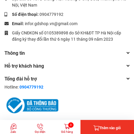
Nội, Việt Nam
Số điện thoại:
0904779192
Email:
infor.gdshop.vn@gmail.com
Giấy CNĐKDN số 0105389898 do Sở KH&ĐT TP Hà Nội cấp
đăng ký thay đổi lần thứ 6 ngày 11 tháng 09 năm 2023
Thông tin
Hỗ trợ khách hàng
Tổng đài hỗ trợ
Hotline:
0904779192
© Bản quyền thuộc về Công ty CP Đầu tư và Xuất bản Giáo dục |
0
Thêm vào giỏ
Cung cấp bởi
Sapo
Zalo
Gọi điện
Giỏ hàng