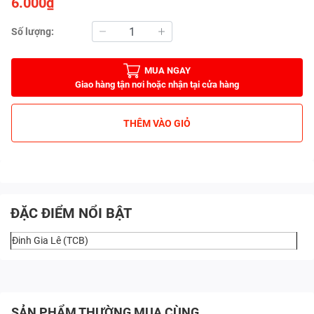
6.000₫
Số lượng:
MUA NGAY
Giao hàng tận nơi hoặc nhận tại cửa hàng
THÊM VÀO GIỎ
ĐẶC ĐIỂM NỔI BẬT
Đinh Gia Lê (TCB)
SẢN PHẨM THƯỜNG MUA CÙNG