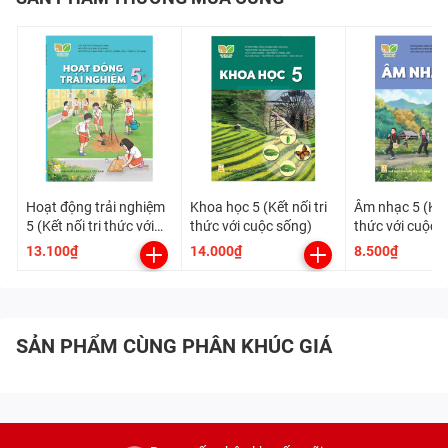
Hoạt động trải nghiệm
Khoa học 5 (Kết nối tri
Âm nhạc 5 (Kết 
5 (Kết nối tri thức với
thức với cuộc sống)
thức với cuộc 
cuộc sống)
13.100₫
14.000₫
8.500₫
SẢN PHẨM CÙNG PHÂN KHÚC GIÁ