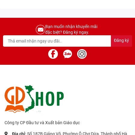
Bạn muốn nhận khuyến mãi
đặc biệt? Đăng ký ngay.
Đăng ký
Công ty CP Đầu tư và Xuất bản Giáo dục
Địa chỉ:
Số 187B Giảng Võ, Phường Ô Chợ Dừa, Thành phố Hà