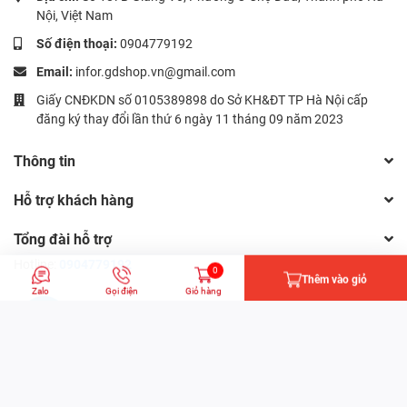
Nội, Việt Nam
Số điện thoại:
0904779192
Email:
infor.gdshop.vn@gmail.com
Giấy CNĐKDN số 0105389898 do Sở KH&ĐT TP Hà Nội cấp
đăng ký thay đổi lần thứ 6 ngày 11 tháng 09 năm 2023
Thông tin
Hỗ trợ khách hàng
Tổng đài hỗ trợ
Hotline:
0904779192
0
Thêm vào giỏ
Zalo
Gọi điện
Giỏ hàng
© Bản quyền thuộc về Công ty CP Đầu tư và Xuất bản Giáo dục |
Cung cấp bởi
Sapo