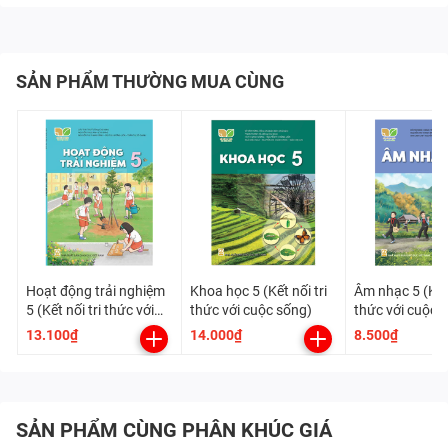
SẢN PHẨM THƯỜNG MUA CÙNG
Hoạt động trải nghiệm
Khoa học 5 (Kết nối tri
Âm nhạc 5 (Kết 
5 (Kết nối tri thức với
thức với cuộc sống)
thức với cuộc 
cuộc sống)
13.100₫
14.000₫
8.500₫
SẢN PHẨM CÙNG PHÂN KHÚC GIÁ