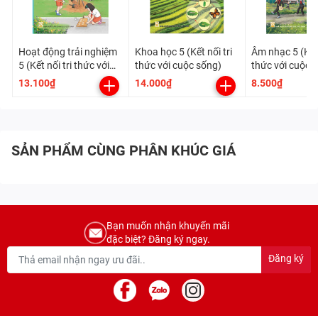
Hoạt động trải nghiệm
Khoa học 5 (Kết nối tri
Âm nhạc 5 (Kết 
5 (Kết nối tri thức với
thức với cuộc sống)
thức với cuộc 
cuộc sống)
13.100₫
14.000₫
8.500₫
SẢN PHẨM CÙNG PHÂN KHÚC GIÁ
Bạn muốn nhận khuyến mãi
đặc biệt? Đăng ký ngay.
Đăng ký