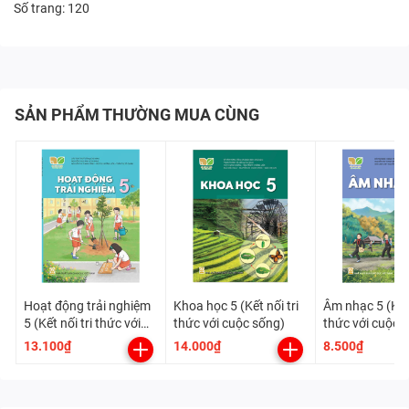
Số trang: 120
SẢN PHẨM THƯỜNG MUA CÙNG
Hoạt động trải nghiệm
Khoa học 5 (Kết nối tri
Âm nhạc 5 (Kết 
5 (Kết nối tri thức với
thức với cuộc sống)
thức với cuộc 
cuộc sống)
13.100₫
14.000₫
8.500₫