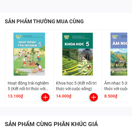
SẢN PHẨM THƯỜNG MUA CÙNG
Hoạt động trải nghiệm
Khoa học 5 (Kết nối tri
Âm nhạc 5 (Kết 
5 (Kết nối tri thức với
thức với cuộc sống)
thức với cuộc 
cuộc sống)
13.100₫
14.000₫
8.500₫
SẢN PHẨM CÙNG PHÂN KHÚC GIÁ