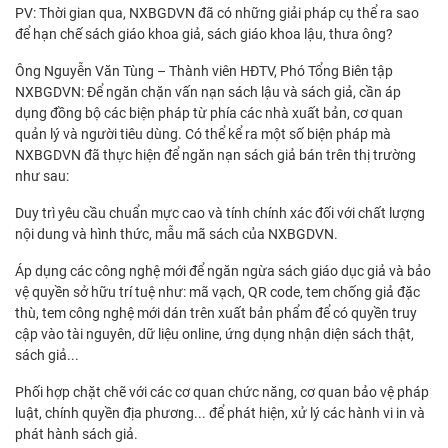
PV: Thời gian qua, NXBGDVN đã có những giải pháp cụ thể ra sao
để hạn chế sách giáo khoa giả, sách giáo khoa lậu, thưa ông?
Ông Nguyễn Văn Tùng – Thành viên HĐTV, Phó Tổng Biên tập
NXBGDVN: Để ngăn chặn vấn nạn sách lậu và sách giả, cần áp
dụng đồng bộ các biện pháp từ phía các nhà xuất bản, cơ quan
quản lý và người tiêu dùng. Có thể kể ra một số biện pháp mà
NXBGDVN đã thực hiện để ngăn nạn sách giả bán trên thị trường
như sau:
Duy trì yêu cầu chuẩn mực cao và tính chính xác đối với chất lượng
nội dung và hình thức, mẫu mã sách của NXBGDVN.
Áp dụng các công nghệ mới để ngăn ngừa sách giáo dục giả và bảo
vệ quyền sở hữu trí tuệ như: mã vạch, QR code, tem chống giả đặc
thù, tem công nghệ mới dán trên xuất bản phẩm để có quyền truy
cập vào tài nguyên, dữ liệu online, ứng dụng nhận diện sách thật,
sách giả...
Phối hợp chặt chẽ với các cơ quan chức năng, cơ quan bảo vệ pháp
luật, chính quyền địa phương... để phát hiện, xử lý các hành vi in và
phát hành sách giả.