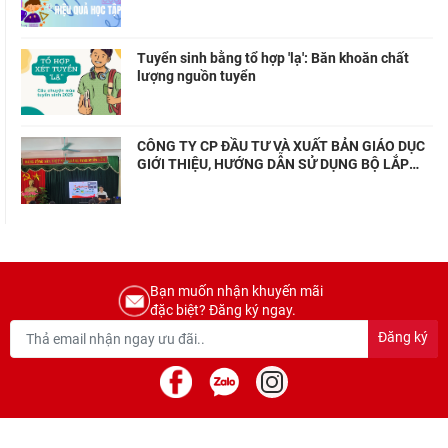
Tuyển sinh bằng tổ hợp 'lạ': Băn khoăn chất
lượng nguồn tuyển
CÔNG TY CP ĐẦU TƯ VÀ XUẤT BẢN GIÁO DỤC
GIỚI THIỆU, HƯỚNG DẪN SỬ DỤNG BỘ LẮP
GHÉP MÔ HÌNH KĨ THUẬT TẠI HUYỆN THANH
LIÊM – HÀ NAM
Bạn muốn nhận khuyến mãi
đặc biệt? Đăng ký ngay.
Đăng ký