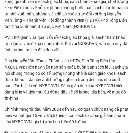
xung quanh vấn đề sách giáo khoa, sách tham khảo giả, chất lượng
kém. Để rõ hơn về nỗ lực phòng chống buôn bán sách giáo khoa giả
từ nhà xuất bản, phóng viên đã có cuộc trao đổi với ông Nguyễn
Văn Tùng – Thành viên Hội đồng thành viên (HĐTV), Phó Tổng Biên
tập Nhà xuất bản Giáo dục Việt Nam (NXBGDVN).
PV: Thời gian vừa qua, vấn đề sách giáo khoa giả, sách tham khảo
bị in lậu là vấn đề gây nhức nhối. Đối với NXBGDVN, vấn nạn này đã
ảnh hưởng ra sao đến đơn vị?
Ông Nguyễn Văn Tùng - Thành viên HĐTV, Phó Tổng Biên tập
NXBGDVN: Hiện nay, vấn nạn sản xuất, buôn bán sách lậu, sách giả
nói chung, trong đó có số lượng không nhỏ là sách giáo khoa, sách
tham khảo... đã gây ảnh hưởng nghiêm trọng đến các nhà xuất
bản, đặc biệt là với NXBGDVN. Sách giáo dục của NXBGDVN hiện
đang bị in và tiêu thụ lậu đứng đầu về số lượng, địa bàn, về mức độ
thiệt hại.
Chỉ tính riêng từ đầu năm 2024 đến nay, cơ quan chức năng đã phát
hiện và bắt giữ 15 vụ với 5,5 triệu cuốn sách các loại giả sản phẩm
của NXBGDVN, giá trị ước tính trên 60 tỉ đồng.
Đối với các nhà xuất bản nói chung và NXBGDVN nói riêng, sách giả