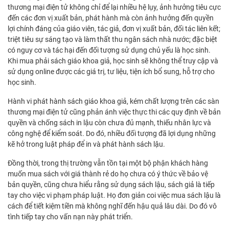
thương mại điện tử không chỉ để lại nhiều hệ lụy, ảnh hưởng tiêu cực
đến các đơn vị xuất bản, phát hành mà còn ảnh hưởng đến quyền
lợi chính đáng của giáo viên, tác giả, đơn vị xuất bản, đối tác liên kết;
triệt tiêu sự sáng tạo và làm thất thu ngân sách nhà nước; đặc biệt
có nguy cơ và tác hại đến đối tượng sử dụng chủ yếu là học sinh.
Khi mua phải sách giáo khoa giả, học sinh sẽ không thể truy cập và
sử dụng online được các giá trị, tư liệu, tiện ích bổ sung, hỗ trợ cho
học sinh.
Hành vi phát hành sách giáo khoa giả, kém chất lượng trên các sàn
thương mại điện tử cũng phản ánh việc thực thi các quy định về bản
quyền và chống sách in lậu còn chưa đủ mạnh, thiếu nhân lực và
công nghệ để kiểm soát. Do đó, nhiều đối tượng đã lợi dụng những
kẽ hở trong luật pháp để in và phát hành sách lậu.
Đồng thời, trong thị trường vẫn tồn tại một bộ phận khách hàng
muốn mua sách với giá thành rẻ do họ chưa có ý thức về bảo vệ
bản quyền, cũng chưa hiểu rằng sử dụng sách lậu, sách giả là tiếp
tay cho việc vi phạm pháp luật. Họ đơn giản coi việc mua sách lậu là
cách để tiết kiệm tiền mà không nghĩ đến hậu quả lâu dài. Do đó vô
tình tiếp tay cho vấn nạn này phát triển.