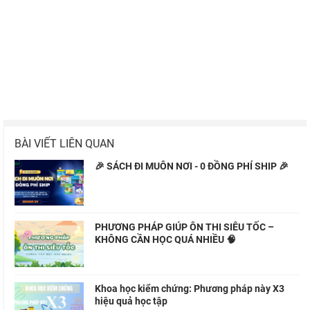
BÀI VIẾT LIÊN QUAN
🎉 SÁCH ĐI MUÔN NƠI - 0 ĐỒNG PHÍ SHIP 🎉
PHƯƠNG PHÁP GIÚP ÔN THI SIÊU TỐC –
KHÔNG CẦN HỌC QUÁ NHIỀU 🧠
Khoa học kiểm chứng: Phương pháp này X3
hiệu quả học tập