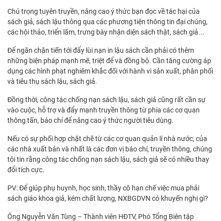
Chú trọng tuyên truyền, nâng cao ý thức bạn đọc về tác hại của
sách giả, sách lậu thông qua các phương tiện thông tin đại chúng,
các hội thảo, triển lãm, trưng bày nhận diện sách thật, sách giả...
Để ngăn chặn tiến tới đẩy lùi nạn in lậu sách cần phải có thêm
những biện pháp mạnh mẽ, triệt để và đồng bộ. Cần tăng cường áp
dụng các hình phạt nghiêm khắc đối với hành vi sản xuất, phân phối
và tiêu thụ sách lậu, sách giả.
Đồng thời, công tác chống nạn sách lậu, sách giả cũng rất cần sự
vào cuộc, hỗ trợ và đẩy mạnh truyền thông từ phía các cơ quan
thông tấn, báo chí để nâng cao ý thức người tiêu dùng.
Nếu có sự phối hợp chặt chẽ từ các cơ quan quản lí nhà nước, của
các nhà xuất bản và nhất là các đơn vị báo chí, truyền thông, chúng
tôi tin rằng công tác chống nạn sách lậu, sách giả sẽ có nhiều thay
đổi tích cực.
PV: Để giúp phụ huynh, học sinh, thầy cô hạn chế việc mua phải
sách giáo khoa giả, kém chất lượng, NXBGDVN có khuyến nghị gì?
Ông Nguyễn Văn Tùng – Thành viên HĐTV, Phó Tổng Biên tập