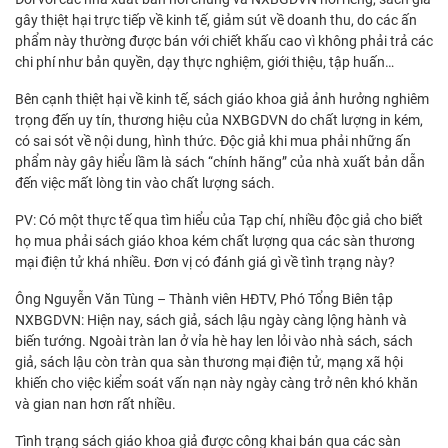
gây thiệt hại trực tiếp về kinh tế, giảm sút về doanh thu, do các ấn
phẩm này thường được bán với chiết khấu cao vì không phải trả các
chi phí như bản quyền, dạy thực nghiệm, giới thiệu, tập huấn…
Bên cạnh thiệt hại về kinh tế, sách giáo khoa giả ảnh hưởng nghiêm
trọng đến uy tín, thương hiệu của NXBGDVN do chất lượng in kém,
có sai sót về nội dung, hình thức. Độc giả khi mua phải những ấn
phẩm này gây hiểu lầm là sách “chính hãng” của nhà xuất bản dẫn
đến việc mất lòng tin vào chất lượng sách.
PV: Có một thực tế qua tìm hiểu của Tạp chí, nhiều độc giả cho biết
họ mua phải sách giáo khoa kém chất lượng qua các sàn thương
mại điện tử khá nhiều. Đơn vị có đánh giá gì về tình trạng này?
Ông Nguyễn Văn Tùng – Thành viên HĐTV, Phó Tổng Biên tập
NXBGDVN: Hiện nay, sách giả, sách lậu ngày càng lộng hành và
biến tướng. Ngoài tràn lan ở vỉa hè hay len lỏi vào nhà sách, sách
giả, sách lậu còn tràn qua sàn thương mại điện tử, mạng xã hội
khiến cho việc kiểm soát vấn nạn này ngày càng trở nên khó khăn
và gian nan hơn rất nhiều.
Tình trạng sách giáo khoa giả được công khai bán qua các sàn