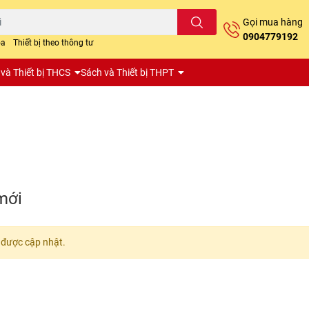
Gọi mua hàng
0904779192
oa
Thiết bị theo thông tư
và Thiết bị THCS
Sách và Thiết bị THPT
mới
được cập nhật.