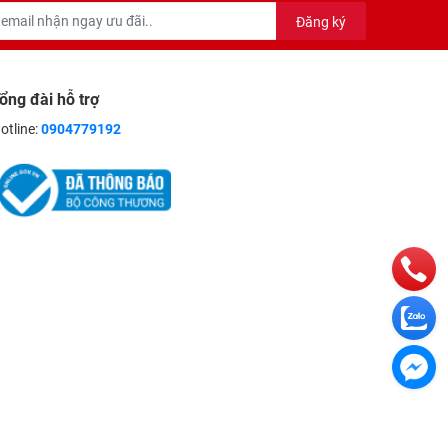
Đăng ký
ổng đài hỗ trợ
otline:
0904779192