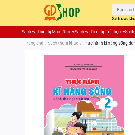
Sách giáo kh
Sách và Thiết bị Mầm Non
Sách và Thiết bị Tiểu học
Sách 
Trang chủ
/
Sách tham khảo
/
Thực hành kĩ năng sống dàn