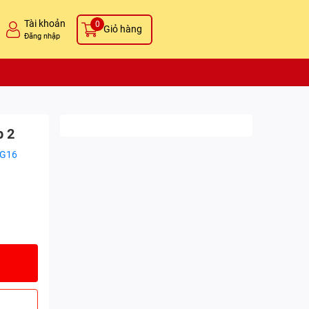
Tài khoản
0
Giỏ hàng
Đăng nhập
p 2
2G16