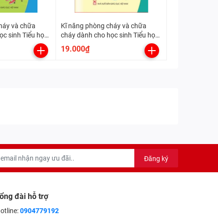
háy và chữa
Kĩ năng phòng cháy và chữa
ọc sinh Tiểu học
cháy dành cho học sinh Tiểu học
- Lớp 2
19.000₫
Đăng ký
ổng đài hỗ trợ
otline:
0904779192