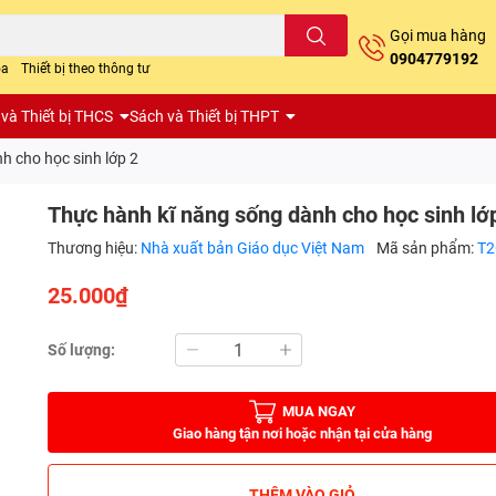
Gọi mua hàng
0904779192
oa
Thiết bị theo thông tư
và Thiết bị THCS
Sách và Thiết bị THPT
h cho học sinh lớp 2
Thực hành kĩ năng sống dành cho học sinh lớ
Thương hiệu:
Nhà xuất bản Giáo dục Việt Nam
Mã sản phẩm:
T
25.000₫
Số lượng:
MUA NGAY
Giao hàng tận nơi hoặc nhận tại cửa hàng
THÊM VÀO GIỎ