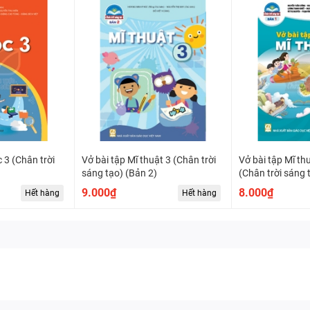
 trời
Vở bài tập Mĩ thuật 3 (Chân trời
Vở bài tập Mĩ th
sáng tạo) (Bản 2)
(Chân trời sáng 
9.000₫
8.000₫
Hết hàng
Hết hàng