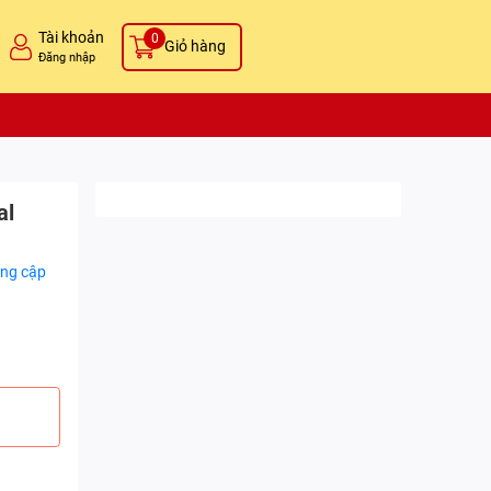
Tài khoản
0
Giỏ hàng
Đăng nhập
al
ng cập