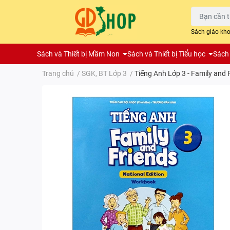
Sách giáo kh
Sách và Thiết bị Mầm Non
Sách và Thiết bị Tiểu học
Sách 
Trang chủ
/
SGK, BT Lớp 3
/
Tiếng Anh Lớp 3 - Family and 