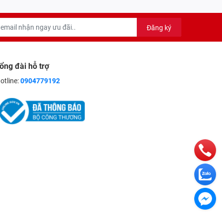
Đăng ký
ổng đài hỗ trợ
otline:
0904779192