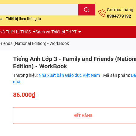
Gọi mua hàng
0904779192
oa
Thiết bị theo thông tư
và Thiết bị THCS
Sách và Thiết bị THPT
Friends (National Edition) - WorkBook
Tiếng Anh Lớp 3 - Family and Friends (Nation
Edition) - WorkBook
Thương hiệu:
Nhà xuất bản Giáo dục Việt Nam
Mã sản phẩm:
Đa
nhật
86.000₫
HẾT HÀNG