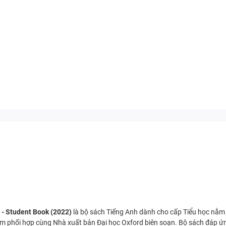
) - Student Book (2022)
là bộ sách Tiếng Anh dành cho cấp Tiểu học nằm t
am phối hợp cùng Nhà xuất bản Đại học Oxford biên soạn. Bộ sách đáp ứ