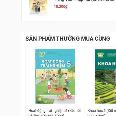
18.200₫
SẢN PHẨM THƯỜNG MUA CÙNG
Hoạt động trải nghiệm 5 (Kết nối
Khoa học 5 (Kết nố
tri thức với cuộc sống)
cuộc sống)