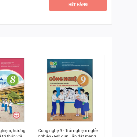
HẾT HÀNG
nghiệm, hướng
Công nghệ 9 - Trải nghiệm nghề
 tri thức với
nghiệp - Mô đun Lắp đặt mạng