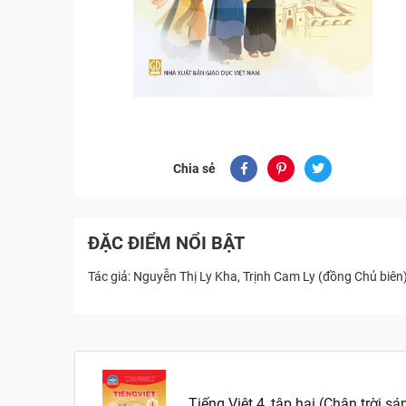
Chia sẻ
ĐẶC ĐIỂM NỔI BẬT
Tác giả: Nguyễn Thị Ly Kha, Trịnh Cam Ly (đồng Chủ biên
Tiếng Việt 4, tập hai (Chân trời sá