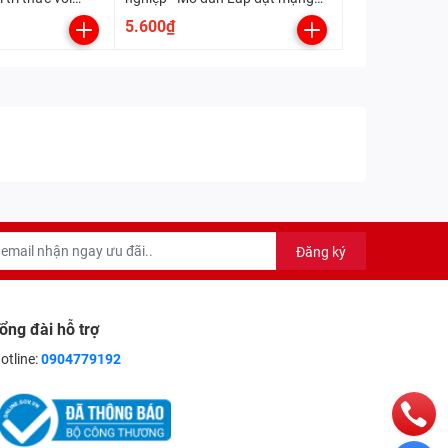
điện trong nhà (Kết nối tri thức
5.600₫
với cuộc sống)
Đăng ký
ổng đài hỗ trợ
otline:
0904779192