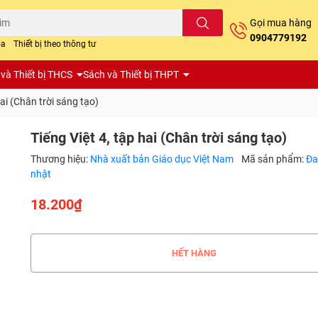
Gọi mua hàng
0904779192
oa
Thiết bị theo thông tư
và Thiết bị THCS
Sách và Thiết bị THPT
hai (Chân trời sáng tạo)
Tiếng Việt 4, tập hai (Chân trời sáng tạo)
Thương hiệu:
Nhà xuất bản Giáo dục Việt Nam
Mã sản phẩm:
Đa
nhật
18.200₫
HẾT HÀNG