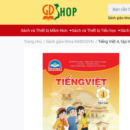
Sách giáo kh
Sách và Thiết bị Mầm Non
Sách và Thiết bị Tiểu học
Sách 
Trang chủ
/
Sách giáo khoa NXBGDVN
/
Tiếng Việt 4, tập 