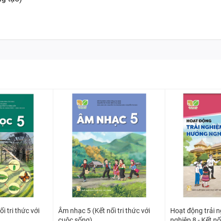
i tri thức với
Âm nhạc 5 (Kết nối tri thức với
Hoạt động trải 
cuộc sống)
nghiệp 8 - Kết nối