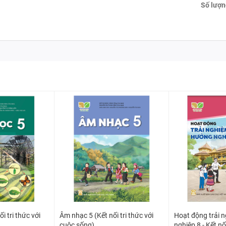
Số lượn
i tri thức với
Âm nhạc 5 (Kết nối tri thức với
Hoạt động trải 
cuộc sống)
nghiệp 8 - Kết nối