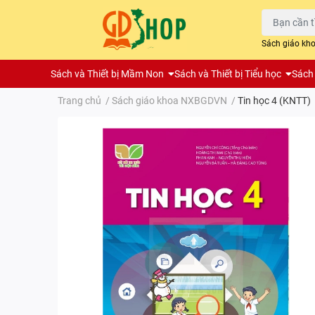
Sách giáo kh
Sách và Thiết bị Mầm Non
Sách và Thiết bị Tiểu học
Sách 
Trang chủ
/
Sách giáo khoa NXBGDVN
/
Tin học 4 (KNTT)