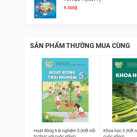
9.300₫
SẢN PHẨM THƯỜNG MUA CÙNG
Hoạt động trải nghiệm 5 (Kết nối
Khoa học 5 (Kết nố
tri thức với cuộc sống)
cuộc sống)