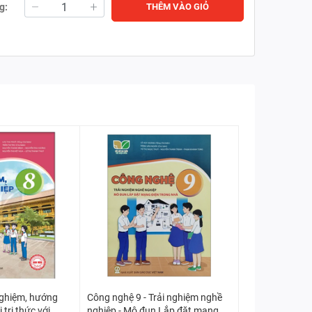
g:
THÊM VÀO GIỎ
nghiệm, hướng
Công nghệ 9 - Trải nghiệm nghề
 tri thức với
nghiệp - Mô đun Lắp đặt mạng