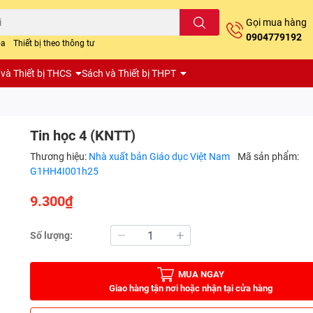
Gọi mua hàng
0904779192
oa
Thiết bị theo thông tư
và Thiết bị THCS
Sách và Thiết bị THPT
Tin học 4 (KNTT)
Thương hiệu:
Nhà xuất bản Giáo dục Việt Nam
Mã sản phẩm:
G1HH4I001h25
9.300₫
Số lượng:
MUA NGAY
Giao hàng tận nơi hoặc nhận tại cửa hàng