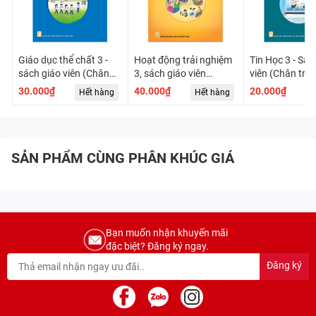
Giáo dục thể chất 3 -
Hoạt động trải nghiệm
Tin Học 3 - Sác
sách giáo viên (Chân
3, sách giáo viên
viên (Chân trời
trời sáng tạo)
(CTST)
tạo)
30.000₫
40.000₫
20.000₫
Hết hàng
Hết hàng
H
SẢN PHẨM CÙNG PHÂN KHÚC GIÁ
Bạn muốn nhận khuyến mãi
đặc biệt? Đăng ký ngay.
Đăng ký