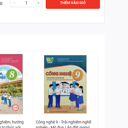
g:
THÊM VÀO GIỎ
nghiệm, hướng
Công nghệ 9 - Trải nghiệm nghề
 tri thức với
nghiệp - Mô đun Lắp đặt mạng