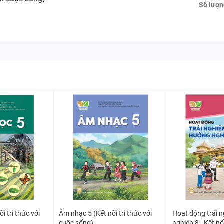
Số lượn
i tri thức với
Âm nhạc 5 (Kết nối tri thức với
Hoạt động trải 
cuộc sống)
nghiệp 8 - Kết nối