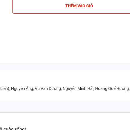
THÊM VÀO GIỎ
ủ biên), Nguyễn Áng, Vũ Văn Dương, Nguyễn Minh Hải, Hoàng Quế Hường, Bù
với cuộc sống)