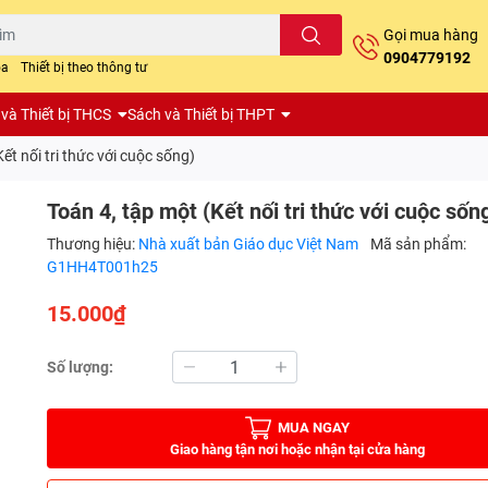
Gọi mua hàng
0904779192
oa
Thiết bị theo thông tư
và Thiết bị THCS
Sách và Thiết bị THPT
ết nối tri thức với cuộc sống)
Toán 4, tập một (Kết nối tri thức với cuộc sốn
Thương hiệu:
Nhà xuất bản Giáo dục Việt Nam
Mã sản phẩm:
G1HH4T001h25
15.000₫
Số lượng:
MUA NGAY
Giao hàng tận nơi hoặc nhận tại cửa hàng