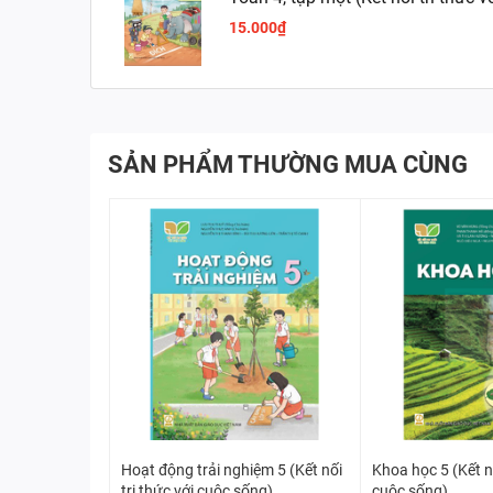
15.000₫
SẢN PHẨM THƯỜNG MUA CÙNG
Hoạt động trải nghiệm 5 (Kết nối
Khoa học 5 (Kết nố
tri thức với cuộc sống)
cuộc sống)