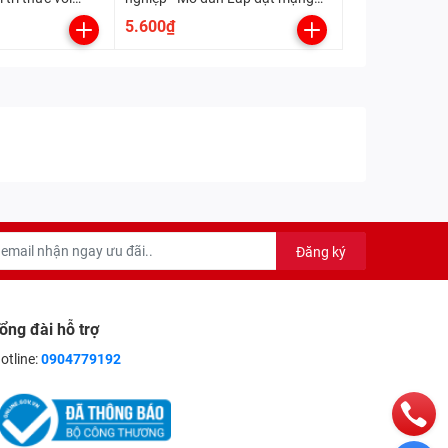
điện trong nhà (Kết nối tri thức
5.600₫
với cuộc sống)
Đăng ký
ổng đài hỗ trợ
otline:
0904779192