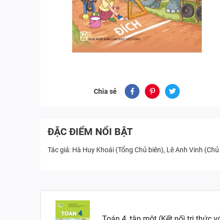
Chia sẻ
ĐẶC ĐIỂM NỔI BẬT
Tác giả: Hà Huy Khoái (Tổng Chủ biên), Lê Anh Vinh (Ch
Toán 4, tập một (Kết nối tri thức 