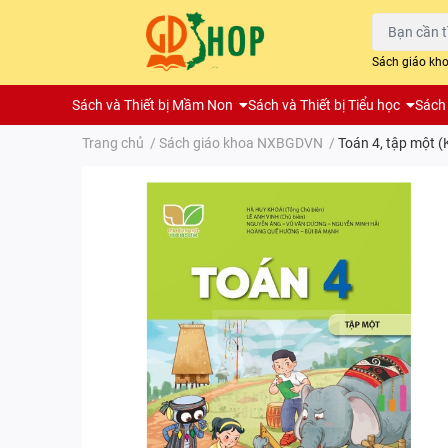
Sách giáo kh
Sách và Thiết bị Mầm Non
Sách và Thiết bị Tiểu học
Sách 
Trang chủ
/
Sách giáo khoa NXBGDVN
/
Toán 4, tập một (K