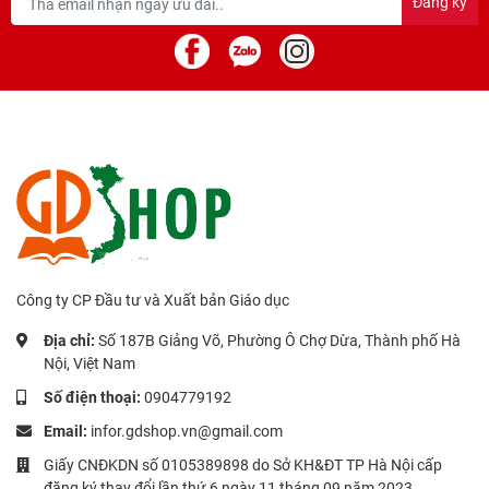
Đăng ký
Công ty CP Đầu tư và Xuất bản Giáo dục
Địa chỉ:
Số 187B Giảng Võ, Phường Ô Chợ Dừa, Thành phố Hà
Nội, Việt Nam
Số điện thoại:
0904779192
Email:
infor.gdshop.vn@gmail.com
Giấy CNĐKDN số 0105389898 do Sở KH&ĐT TP Hà Nội cấp
đăng ký thay đổi lần thứ 6 ngày 11 tháng 09 năm 2023