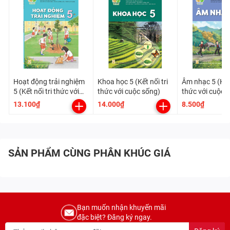
Hoạt động trải nghiệm
Khoa học 5 (Kết nối tri
Âm nhạc 5 (Kết 
5 (Kết nối tri thức với
thức với cuộc sống)
thức với cuộc 
cuộc sống)
13.100₫
14.000₫
8.500₫
SẢN PHẨM CÙNG PHÂN KHÚC GIÁ
Bạn muốn nhận khuyến mãi
đặc biệt? Đăng ký ngay.