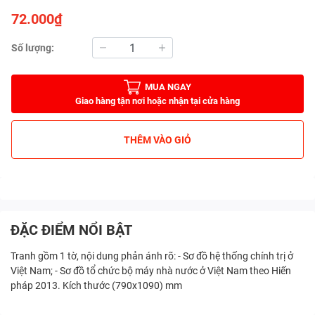
72.000₫
Số lượng:
MUA NGAY
Giao hàng tận nơi hoặc nhận tại cửa hàng
THÊM VÀO GIỎ
ĐẶC ĐIỂM NỔI BẬT
Tranh gồm 1 tờ, nội dung phản ánh rõ: - Sơ đồ hệ thống chính trị ở
Việt Nam; - Sơ đồ tổ chức bộ máy nhà nước ở Việt Nam theo Hiến
pháp 2013. Kích thước (790x1090) mm