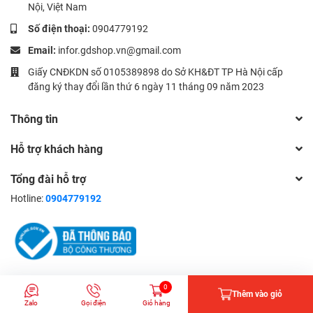
Nội, Việt Nam
Số điện thoại:
0904779192
Email:
infor.gdshop.vn@gmail.com
Giấy CNĐKDN số 0105389898 do Sở KH&ĐT TP Hà Nội cấp
đăng ký thay đổi lần thứ 6 ngày 11 tháng 09 năm 2023
Thông tin
Hỗ trợ khách hàng
Tổng đài hỗ trợ
Hotline:
0904779192
© Bản quyền thuộc về Công ty CP Đầu tư và Xuất bản Giáo dục |
0
Thêm vào giỏ
Cung cấp bởi
Sapo
Zalo
Gọi điện
Giỏ hàng