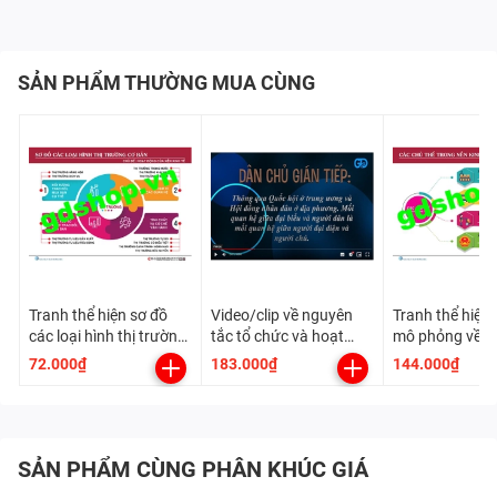
SẢN PHẨM THƯỜNG MUA CÙNG
Tranh thể hiện sơ đồ
Video/clip về nguyên
Tranh thể hiện 
các loại hình thị trường
tắc tổ chức và hoạt
mô phỏng về c
cơ bản
động của bộ máy Nhà
thể tham gia t
72.000₫
183.000₫
144.000₫
nước CHXHCN Việt
kinh tế và vai t
Nam theo Hiến pháp
các chủ thể th
mới
trong nền kinh 
SẢN PHẨM CÙNG PHÂN KHÚC GIÁ