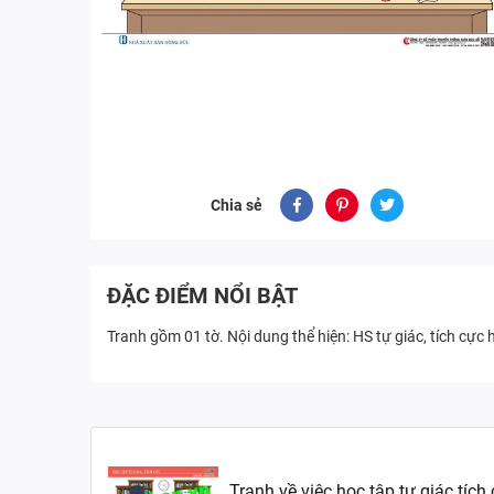
Chia sẻ
ĐẶC ĐIỂM NỔI BẬT
Tranh gồm 01 tờ. Nội dung thể hiện: HS tự giác, tích cực
Tranh về việc học tập tự giác tíc