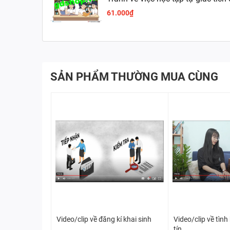
61.000₫
SẢN PHẨM THƯỜNG MUA CÙNG
Video/clip về đăng kí khai sinh
Video/clip về tìn
tín