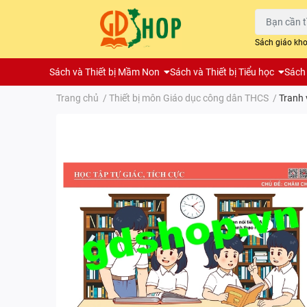
Sách giáo kh
Sách và Thiết bị Mầm Non
Sách và Thiết bị Tiểu học
Sách 
Trang chủ
/
Thiết bị môn Giáo dục công dân THCS
/
Tranh 