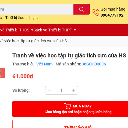
Gọi mua hàng
0904779192
oa
Thiết bị theo thông tư
và Thiết bị THCS
Sách và Thiết bị THPT
về việc học tập tự giác tích cực của HS
Tranh về việc học tập tự giác tích cực của HS
Thương hiệu:
Việt Nam
Mã sản phẩm:
38GDCD0006
61.000₫
Số lượng:
MUA NGAY
Giao hàng tận nơi hoặc nhận tại cửa hàng
THÊM VÀO GIỎ