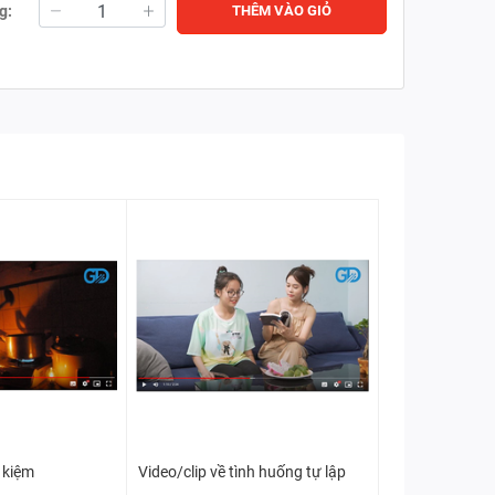
g:
THÊM VÀO GIỎ
t kiệm
Video/clip về tình huống tự lập