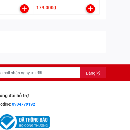
179.000₫
Đăng ký
ổng đài hỗ trợ
otline:
0904779192