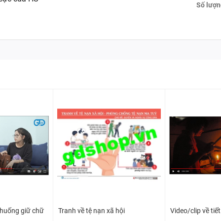
Số lượn
h huống giữ chữ
Tranh về tệ nạn xã hội
Video/clip về tiế