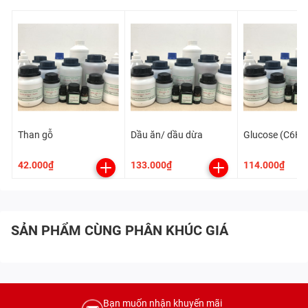
Than gỗ
Dầu ăn/ dầu dừa
Glucose (C6H
42.000₫
133.000₫
114.000₫
SẢN PHẨM CÙNG PHÂN KHÚC GIÁ
Bạn muốn nhận khuyến mãi