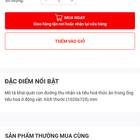
Số lượng:
MUA NGAY
Giao hàng tận nơi hoặc nhận tại cửa hàng
THÊM VÀO GIỎ
ĐẶC ĐIỂM NỔI BẬT
Mô tả khái quát con đường thu nhận và tiêu hoá thức ăn trong ống
tiêu hoá ở động vật. Kích thước (1020x720) mm
SẢN PHẨM THƯỜNG MUA CÙNG