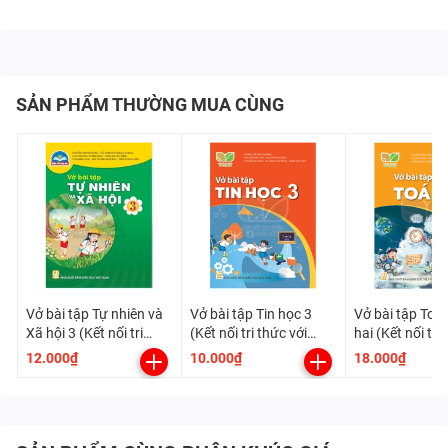
SẢN PHẨM THƯỜNG MUA CÙNG
Vở bài tập Tự nhiên và
Vở bài tập Tin học 3
Vở bài tập Toán
Xã hội 3 (Kết nối tri
(Kết nối tri thức với
hai (Kết nối tri
thức với cuộc sống)
cuộc sống)
cuộc sống)
12.000₫
10.000₫
18.000₫