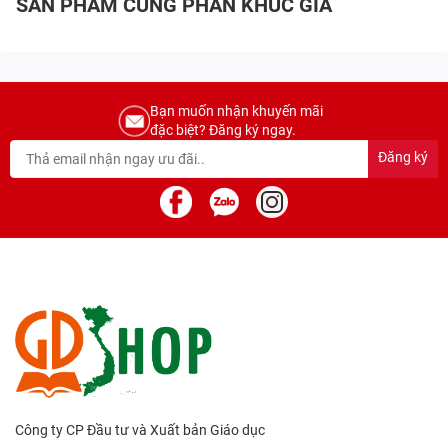
SẢN PHẨM CÙNG PHÂN KHÚC GIÁ
Bạn muốn nhận khuyến mãi
đặc biệt? Đăng ký ngay.
Đăng ký
Công ty CP Đầu tư và Xuất bản Giáo dục