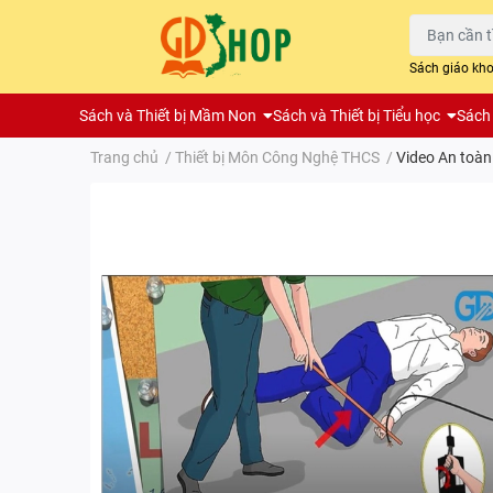
Sách giáo kh
Sách và Thiết bị Mầm Non
Sách và Thiết bị Tiểu học
Sách 
Trang chủ
/
Thiết bị Môn Công Nghệ THCS
/
Video An toàn 