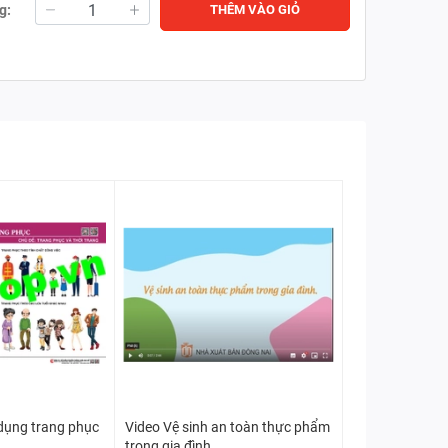
g:
THÊM VÀO GIỎ
dụng trang phục
Video Vệ sinh an toàn thực phẩm
trong gia đình.