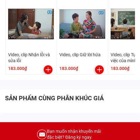
Video, clip Nhận lỗi và
Video, clip Giữ lời hứa
Video, clip Tự 
sửa lỗi
việc của mình
183.000₫
183.000₫
183.000₫
SẢN PHẨM CÙNG PHÂN KHÚC GIÁ
Bạn muốn nhận khuyến mãi
đặc biệt? Đăng ký ngay.