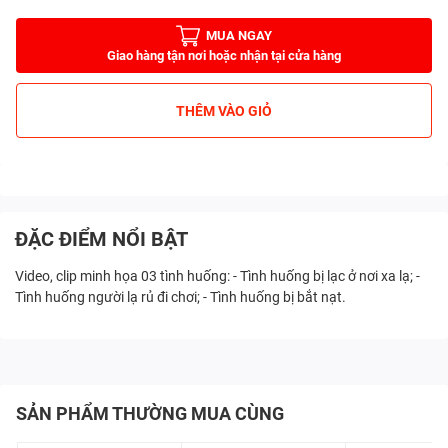
MUA NGAY
Giao hàng tận nơi hoặc nhận tại cửa hàng
THÊM VÀO GIỎ
ĐẶC ĐIỂM NỔI BẬT
Video, clip minh họa 03 tình huống: - Tình huống bị lạc ở nơi xa lạ; -
Tình huống người lạ rủ đi chơi; - Tình huống bị bắt nạt.
SẢN PHẨM THƯỜNG MUA CÙNG