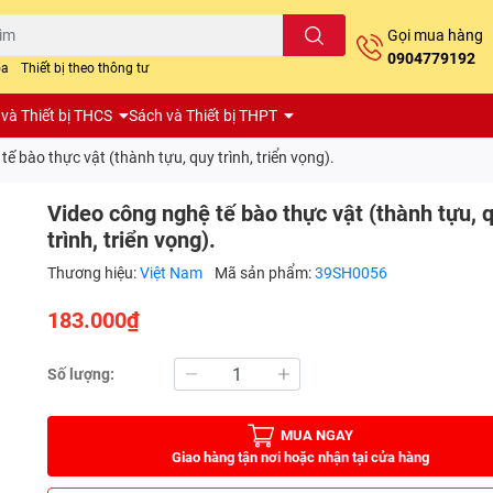
Gọi mua hàng
0904779192
oa
Thiết bị theo thông tư
và Thiết bị THCS
Sách và Thiết bị THPT
ế bào thực vật (thành tựu, quy trình, triển vọng).
Video công nghệ tế bào thực vật (thành tựu, 
trình, triển vọng).
Thương hiệu:
Việt Nam
Mã sản phẩm:
39SH0056
183.000₫
Số lượng:
MUA NGAY
Giao hàng tận nơi hoặc nhận tại cửa hàng