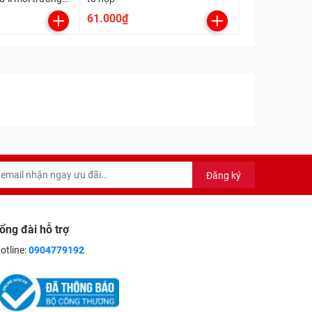
i sinh: phân giải
61.000₫
lên men.
Đăng ký
ổng đài hỗ trợ
otline:
0904779192