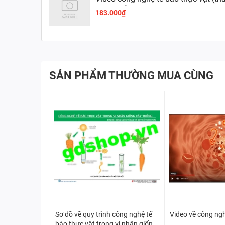
trình, triển vọng).
183.000₫
SẢN PHẨM THƯỜNG MUA CÙNG
Sơ đồ về quy trình công nghệ tế
Video về công ng
bào thực vật trong vi nhân giống