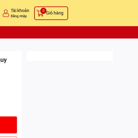
Tài khoản
0
Giỏ hàng
Đăng nhập
quy