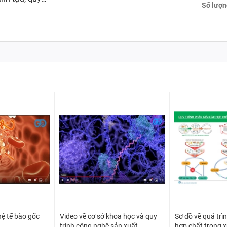
Số lượn
hệ tế bào gốc
Video về cơ sở khoa học và quy
Sơ đồ về quá trì
trình công nghệ sản xuất
hợp chất trong x