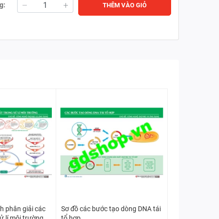
g:
THÊM VÀO GIỎ
nh phân giải các
Sơ đồ các bước tạo dòng DNA tái
ử lí môi trường
tổ hợp