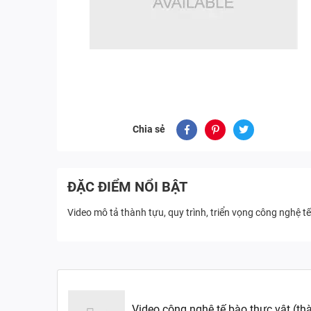
Chia sẻ
ĐẶC ĐIỂM NỔI BẬT
Video mô tả thành tựu, quy trình, triển vọng công nghệ tế
Video công nghệ tế bào thực vật (th