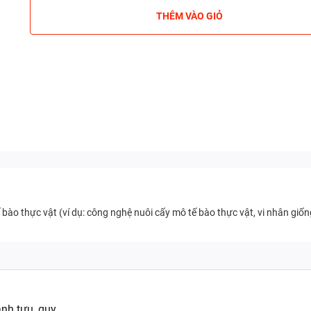
THÊM VÀO GIỎ
 bào thực vật (ví dụ: công nghệ nuôi cấy mô tế bào thực vật, vi nhân giống
ành tựu, quy