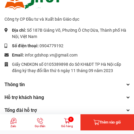
Công ty CP Đầu tư và Xuất bản Giáo dục
Địa chỉ:
Số 187B Giảng Võ, Phường Ô Chợ Dừa, Thành phố Hà
Nội, Việt Nam
Số điện thoại:
0904779192
Email:
infor.gdshop.vn@gmail.com
Giấy CNĐKDN số 0105389898 do Sở KH&ĐT TP Hà Nội cấp
đăng ký thay đổi lần thứ 6 ngày 11 tháng 09 năm 2023
Thông tin
Hỗ trợ khách hàng
Tổng đài hỗ trợ
Hotline:
0904779192
0
Thêm vào giỏ
Zalo
Gọi điện
Giỏ hàng