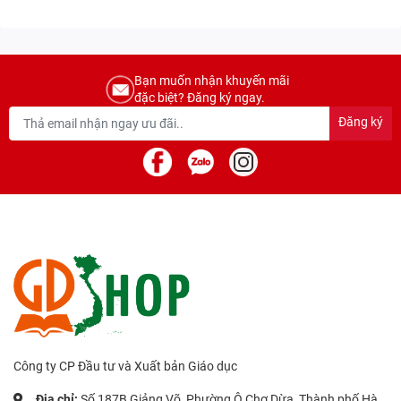
Bạn muốn nhận khuyến mãi
đặc biệt? Đăng ký ngay.
Đăng ký
Công ty CP Đầu tư và Xuất bản Giáo dục
Địa chỉ:
Số 187B Giảng Võ, Phường Ô Chợ Dừa, Thành phố Hà