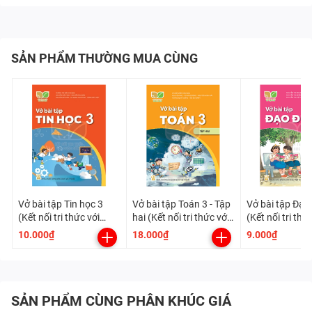
SẢN PHẨM THƯỜNG MUA CÙNG
Vở bài tập Tin học 3
Vở bài tập Toán 3 - Tập
Vở bài tập Đạo
(Kết nối tri thức với
hai (Kết nối tri thức với
(Kết nối tri thứ
cuộc sống)
cuộc sống)
cuộc sống)
10.000₫
18.000₫
9.000₫
SẢN PHẨM CÙNG PHÂN KHÚC GIÁ